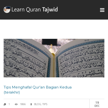
Tips Menghafal Qur’an Bagian Kedua
(terakhir)
19
1
1866
BLOG
,
TIPS
DEC