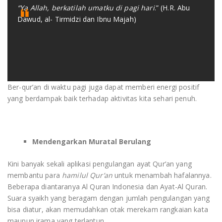
“Ya Allah, berkatilah umatku di pagi hari
.” (H.R. Abu
Dawud, al- Tirmidzi dan Ibnu Majah)
Ber-qur’an di waktu pagi juga dapat memberi energi positif
yang berdampak baik terhadap aktivitas kita sehari penuh.
Mendengarkan Muratal Berulang
Kini banyak sekali aplikasi pengulangan ayat Qur’an yang
membantu para
hamilul Qur’an
untuk menambah hafalannya.
Beberapa diantaranya Al Quran Indonesia dan Ayat-Al Quran.
Suara syaikh yang beragam dengan jumlah pengulangan yang
bisa diatur, akan memudahkan otak merekam rangkaian kata
maupun irama yang terlantun.